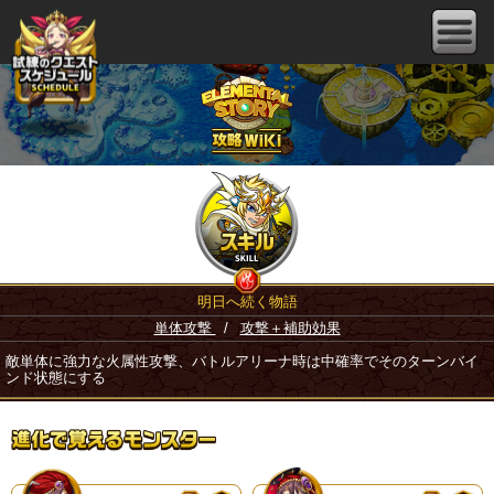
明日へ続く物語
単体攻撃
/
攻撃＋補助効果
敵単体に強力な火属性攻撃、バトルアリーナ時は中確率でそのターンバイ
ンド状態にする