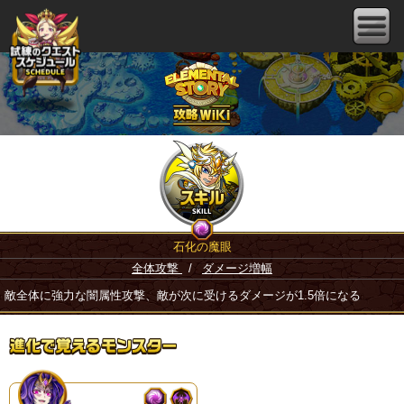
石化の魔眼
全体攻撃
/
ダメージ増幅
敵全体に強力な闇属性攻撃、敵が次に受けるダメージが1.5倍になる