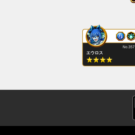
No.357
エウロス