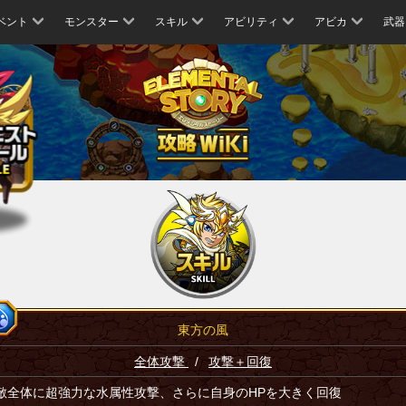
ベント
モンスター
スキル
アビリティ
アビカ
武器
東方の風
全体攻撃
/
攻撃＋回復
敵全体に超強力な水属性攻撃、さらに自身のHPを大きく回復