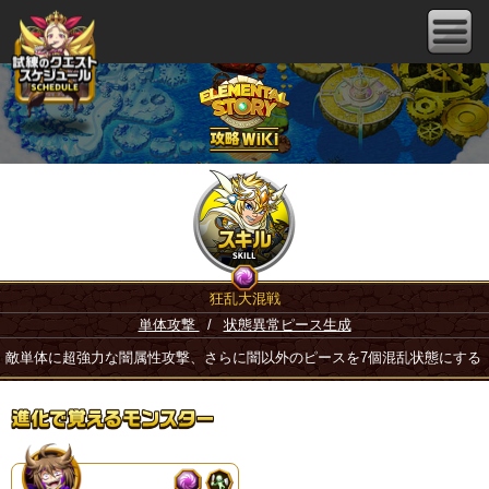
狂乱大混戦
単体攻撃
/
状態異常ピース生成
敵単体に超強力な闇属性攻撃、さらに闇以外のピースを7個混乱状態にする