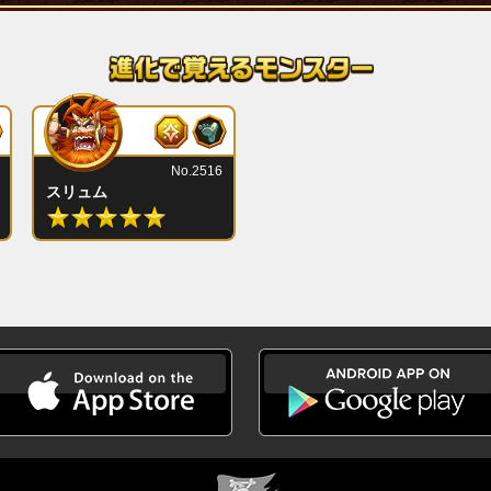
No.2516
スリュム