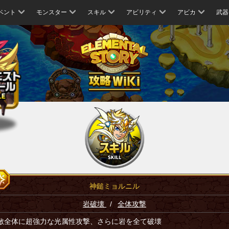
ベント
モンスター
スキル
アビリティ
アビカ
武器
神鎚ミョルニル
岩破壊
/
全体攻撃
敵全体に超強力な光属性攻撃、さらに岩を全て破壊