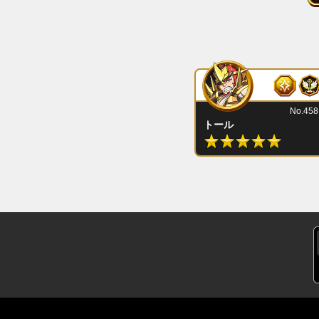
No.458
トール