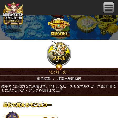
閃光剣・改二
単体攻撃
/
攻撃＋補助効果
敵単体に超強力な光属性攻撃、消した光ピースと光マルチピース合計5個ご
とに威力が大きくアップ(5段階まで上昇)