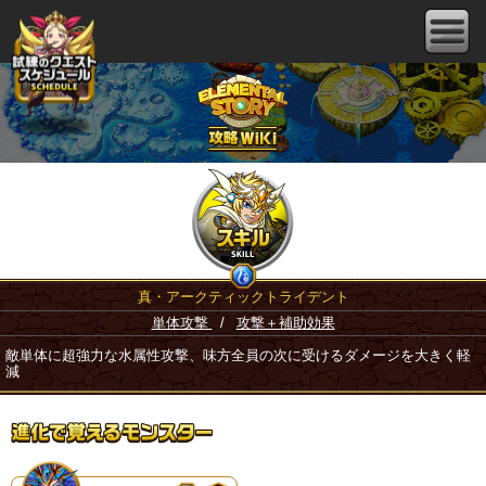
真・アークティックトライデント
単体攻撃
/
攻撃＋補助効果
敵単体に超強力な水属性攻撃、味方全員の次に受けるダメージを大きく軽
減