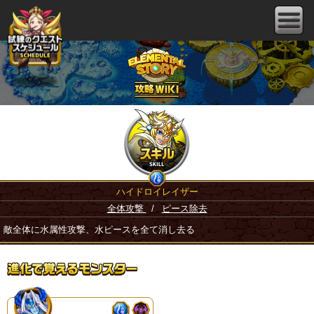
ハイドロイレイザー
全体攻撃
/
ピース除去
敵全体に水属性攻撃、水ピースを全て消し去る