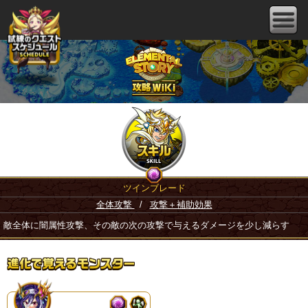
ツインブレード
全体攻撃
/
攻撃＋補助効果
敵全体に闇属性攻撃、その敵の次の攻撃で与えるダメージを少し減らす