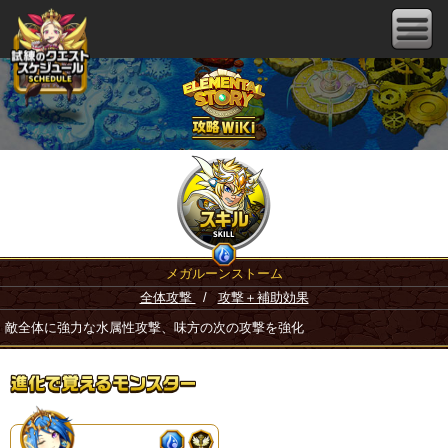
メガルーンストーム
全体攻撃
/
攻撃＋補助効果
敵全体に強力な水属性攻撃、味方の次の攻撃を強化