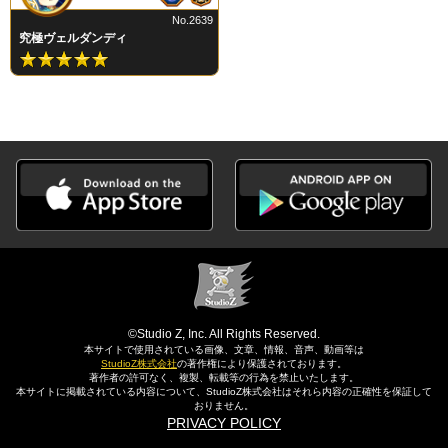
No.2639
究極ヴェルダンディ
©Studio Z, Inc. All Rights Reserved.
本サイトで使用されている画像、文章、情報、音声、動画等は
StudioZ株式会社
の著作権により保護されております。
著作者の許可なく、複製、転載等の行為を禁止いたします。
本サイトに掲載されている内容について、StudioZ株式会社はそれら内容の正確性を保証して
おりません。
PRIVACY POLICY