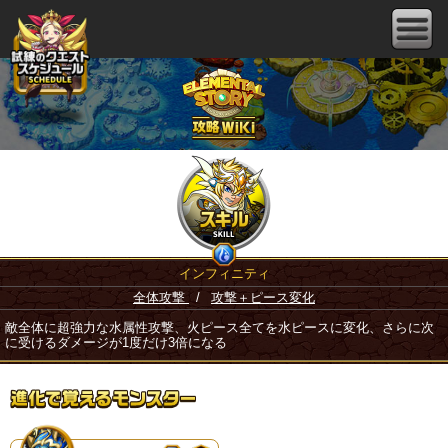
インフィニティ
全体攻撃
/
攻撃＋ピース変化
敵全体に超強力な水属性攻撃、火ピース全てを水ピースに変化、さらに次
に受けるダメージが1度だけ3倍になる