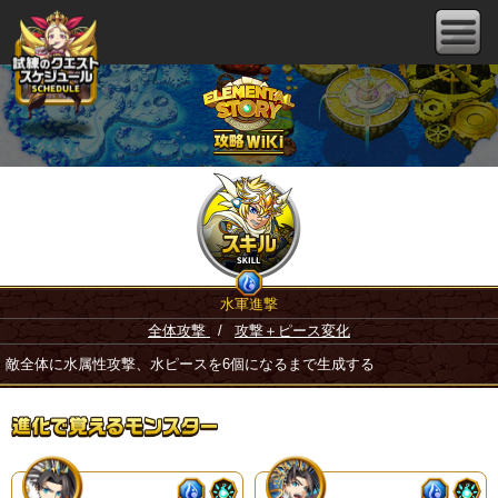
水軍進撃
全体攻撃
/
攻撃＋ピース変化
敵全体に水属性攻撃、水ピースを6個になるまで生成する