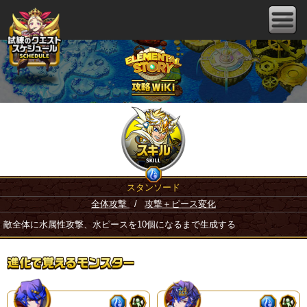
スタンソード
全体攻撃
/
攻撃＋ピース変化
敵全体に水属性攻撃、水ピースを10個になるまで生成する