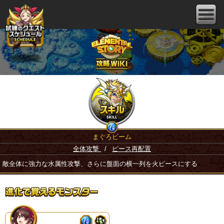
まぐろビーム
全体攻撃
/
ピース再配置
敵全体に強力な水属性攻撃、さらに盤面の横一列を火ピースにする