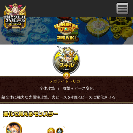
メガライトトリガー
全体攻撃
/
攻撃＋ピース変化
敵全体に強力な光属性攻撃、火ピースを4個光ピースに変化させる