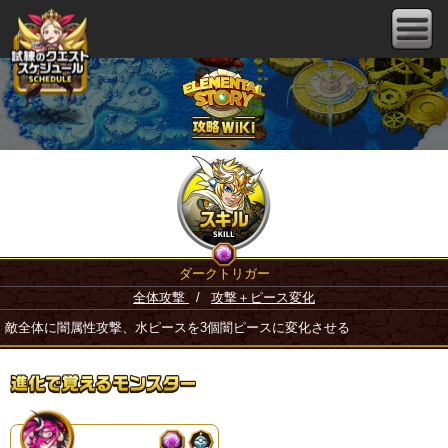
ダークトリガー
全体攻撃
/
攻撃＋ピース変化
敵全体に闇属性攻撃、水ピースを3個闇ピースに変化させる