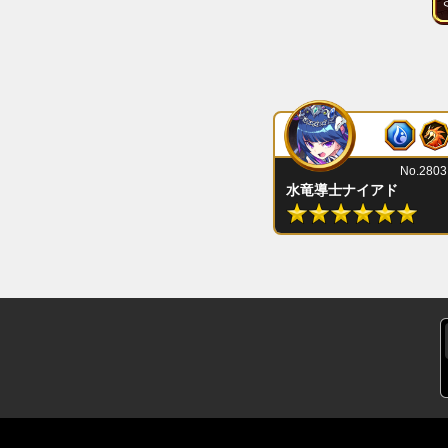
No.2803
水竜導士ナイアド