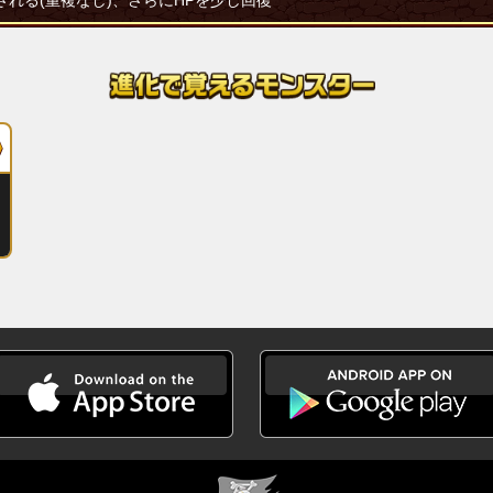
される(重複なし)、さらにHPを少し回復