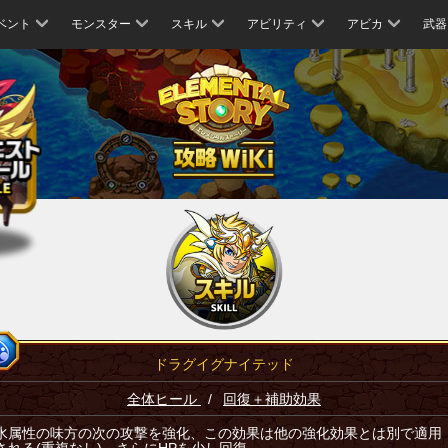
ベント
モンスター
スキル
アビリティ
アビカ
武器
ドラグイグナイテッド
全体ヒール
/
回復＋補助効果
水属性の味方の次の攻撃を強化、この効果は他の強化効果とは別で適用