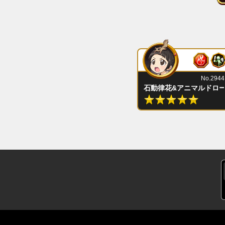
No.2944
石動律花&アニマルドロ