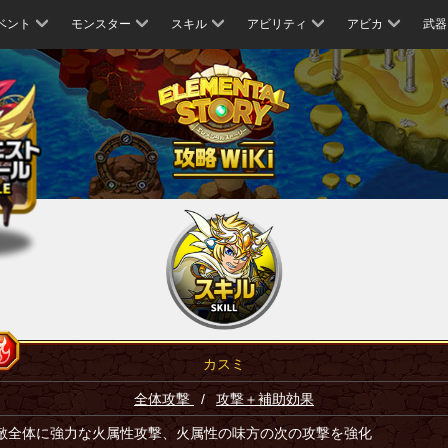
ベント
モンスター
スキル
アビリティ
アビカ
武器
カスミ
全体攻撃
/
攻撃＋補助効果
敵全体に強力な火属性攻撃、火属性の味方の次の攻撃を強化