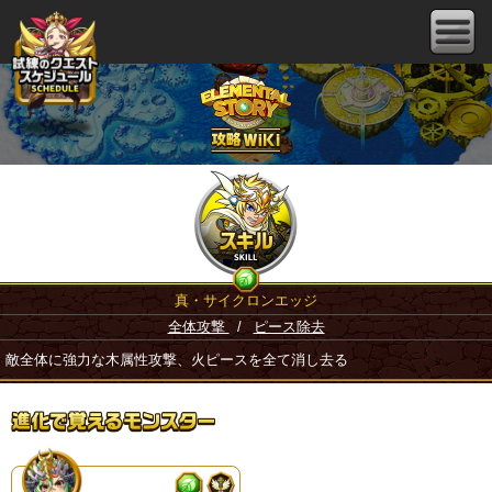
真・サイクロンエッジ
全体攻撃
/
ピース除去
敵全体に強力な木属性攻撃、火ピースを全て消し去る