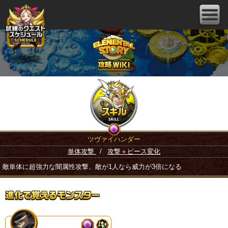
ツヴァイハンダー
単体攻撃
/
攻撃＋ピース変化
敵単体に超強力な闇属性攻撃、敵が1人なら威力が3倍になる