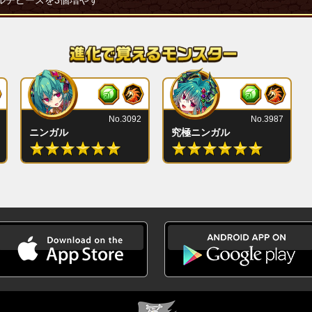
ルチピースを3個増やす
No.3092
No.3987
ニンガル
究極ニンガル