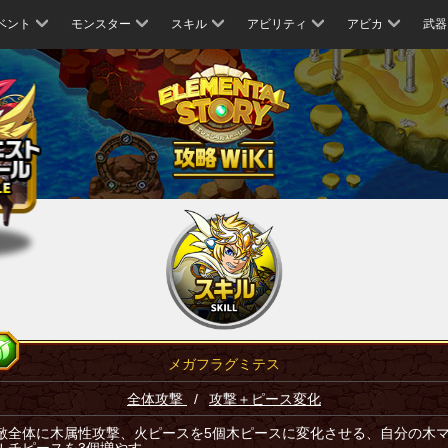
ベント
モンスター
スキル
アビリティ
アビカ
武器
メガフラグミテス
全体攻撃
/
攻撃＋ピース変化
敵全体に木属性攻撃、火ピースを5個木ピースに変化させる、自分の木