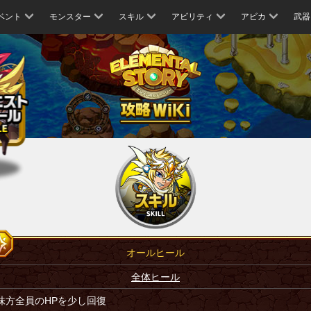
ベント
モンスター
スキル
アビリティ
アビカ
武器
オールヒール
全体ヒール
味方全員のHPを少し回復