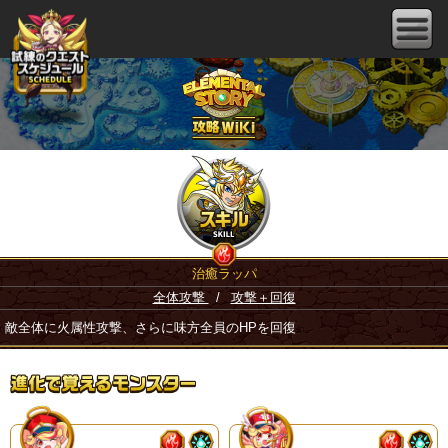
治癒ラッパ
全体攻撃
/
攻撃＋回復
敵全体に火属性攻撃、さらに味方全員のHPを回復