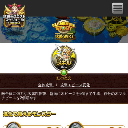
紅の恋文
全体攻撃
/
攻撃＋ピース変化
敵全体に強力な木属性攻撃、盤面に木ピースを6個まで生成、自分の木マル
チピースを2個増やす