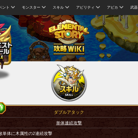
ベント
モンスター
スキル
アビリティ
アビカ
武器
ダブルアタック
単体連続攻撃
敵単体に木属性の2連続攻撃