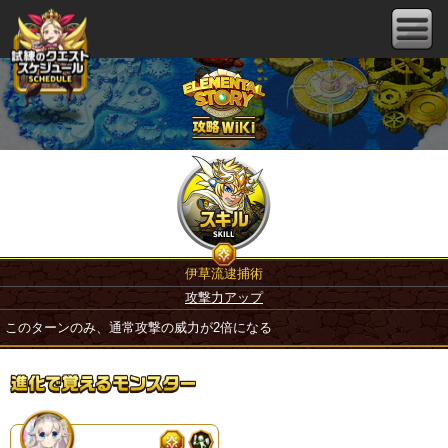
伊草流逮捕術
攻撃力アップ
このターンのみ、通常攻撃の威力が2倍になる