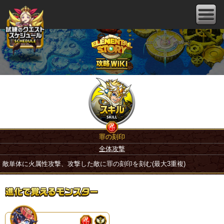
罪の刻印
全体攻撃
敵単体に火属性攻撃、攻撃した敵に罪の刻印を刻む(最大3重複)