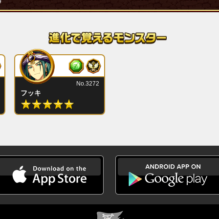
す
No.3272
フッキ