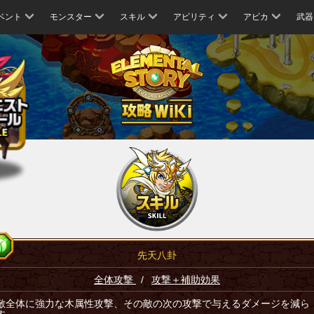
ベント
モンスター
スキル
アビリティ
アビカ
武器
先天八卦
全体攻撃
/
攻撃＋補助効果
敵全体に強力な木属性攻撃、その敵の次の攻撃で与えるダメージを減ら