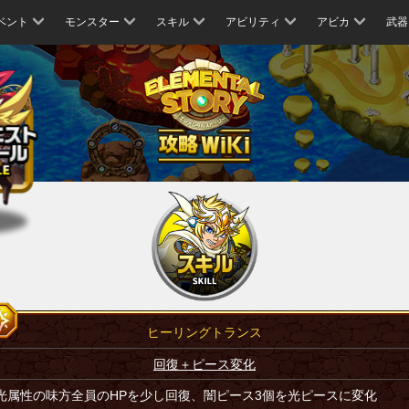
ベント
モンスター
スキル
アビリティ
アビカ
武器
ヒーリングトランス
回復＋ピース変化
光属性の味方全員のHPを少し回復、闇ピース3個を光ピースに変化