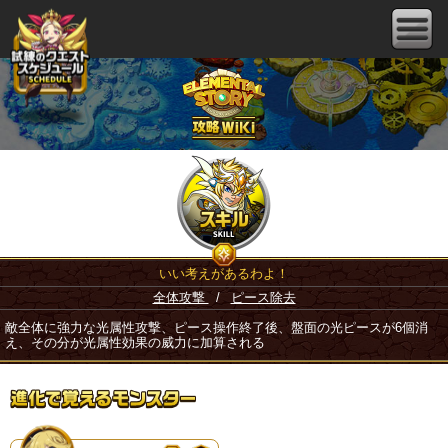
いい考えがあるわよ！
全体攻撃
/
ピース除去
敵全体に強力な光属性攻撃、ピース操作終了後、盤面の光ピースが6個消
え、その分が光属性効果の威力に加算される