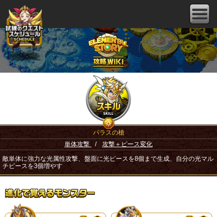
パラスの槍
単体攻撃
/
攻撃＋ピース変化
敵単体に強力な光属性攻撃、盤面に光ピースを8個まで生成、自分の光マル
チピースを3個増やす