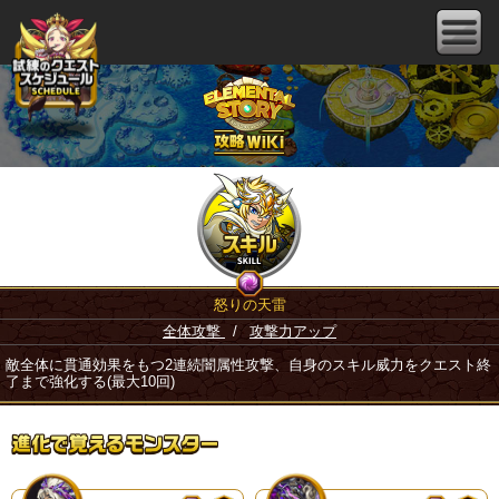
怒りの天雷
全体攻撃
/
攻撃力アップ
敵全体に貫通効果をもつ2連続闇属性攻撃、自身のスキル威力をクエスト終
了まで強化する(最大10回)