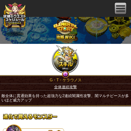
G・T・ケラウノス
全体連続攻撃
敵全体に貫通効果を持った超強力な2連続闇属性攻撃、闇マルチピースが多
いほど威力アップ