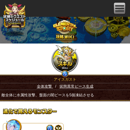
アイスガスト
全体攻撃
/
状態異常ピース生成
敵全体に水属性攻撃、盤面の闇ピースを5個凍結させる