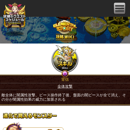
背信
全体攻撃
敵全体に闇属性攻撃、ピース操作終了後、盤面の闇ピースが全て消え、そ
の分が闇属性効果の威力に加算される