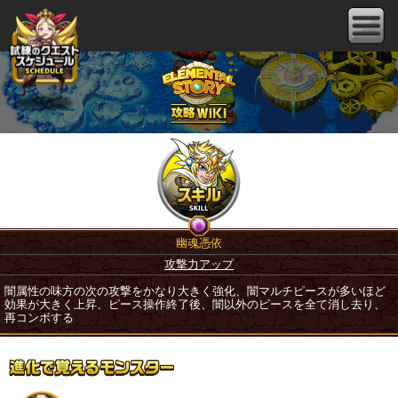
幽魂憑依
攻撃力アップ
闇属性の味方の次の攻撃をかなり大きく強化、闇マルチピースが多いほど
効果が大きく上昇、ピース操作終了後、闇以外のピースを全て消し去り、
再コンボする