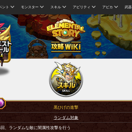
ベント
モンスター
スキル
アビリティ
アビカ
武器
黒ひげの進撃
ランダム対象
5回、ランダムな敵に闇属性攻撃を行う