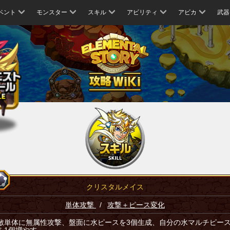
ベント
モンスター
スキル
アビリティ
アビカ
武器
クリスタルメイス
単体攻撃
/
攻撃＋ピース変化
敵単体に無属性攻撃、盤面に水ピースを3個生成、自分の水マルチピー