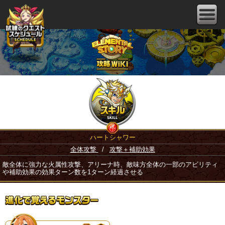
ハートシャワー
全体攻撃
/
攻撃＋補助効果
敵全体に強力な火属性攻撃、アリーナ時、敵味方全体の一部のアビリティ
や補助効果の効果ターン数を1ターン経過させる