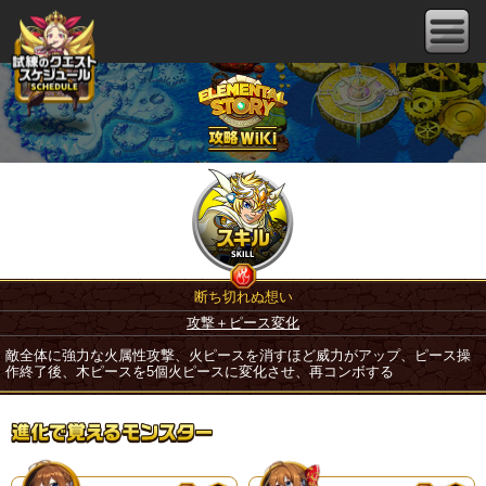
断ち切れぬ想い
攻撃＋ピース変化
敵全体に強力な火属性攻撃、火ピースを消すほど威力がアップ、ピース操
作終了後、木ピースを5個火ピースに変化させ、再コンボする