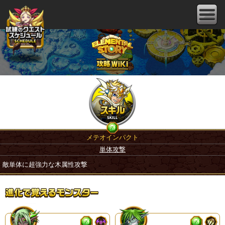
メテオインパクト
単体攻撃
敵単体に超強力な木属性攻撃