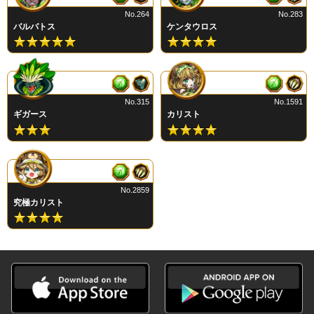
No.264
No.283
バルバトス
ケンタウロス
No.315
No.1591
ギガース
カリスト
No.2859
究極カリスト