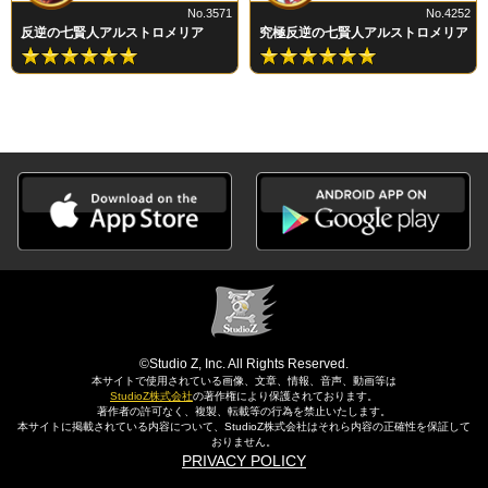
No.3571
No.4252
反逆の七賢人アルストロメリア
究極反逆の七賢人アルストロメリア
©Studio Z, Inc. All Rights Reserved.
本サイトで使用されている画像、文章、情報、音声、動画等は
StudioZ株式会社
の著作権により保護されております。
著作者の許可なく、複製、転載等の行為を禁止いたします。
本サイトに掲載されている内容について、StudioZ株式会社はそれら内容の正確性を保証して
おりません。
PRIVACY POLICY