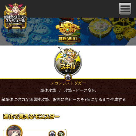
メガレジストダガー
単体攻撃
/
攻撃＋ピース変化
敵単体に強力な無属性攻撃、盤面に光ピースを7個になるまで生成する