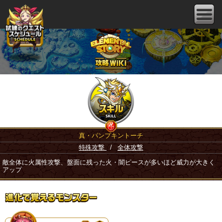
真・パンプキントーチ
特殊攻撃
/
全体攻撃
敵全体に火属性攻撃、盤面に残った火・闇ピースが多いほど威力が大きく
アップ