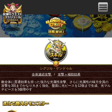
シグジル・ゲンドゥル
全体連続攻撃
/
攻撃＋補助効果
敵全体に貫通効果を持った強力な光属性攻撃、さらに光属性の味方全員の
攻撃を3回までかなり大きく強化、盤面に光ピースを12個まで生成、光マル
チピースを3個増やす