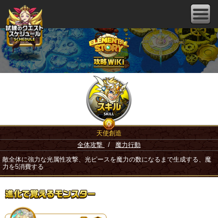
天使創造
全体攻撃
/
魔力行動
敵全体に強力な光属性攻撃、光ピースを魔力の数になるまで生成する、魔
力を5消費する