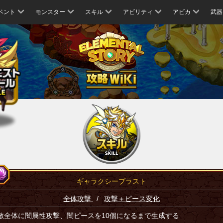
ベント
モンスター
スキル
アビリティ
アビカ
武器
ギャラクシーブラスト
全体攻撃
/
攻撃＋ピース変化
敵全体に闇属性攻撃、闇ピースを10個になるまで生成する