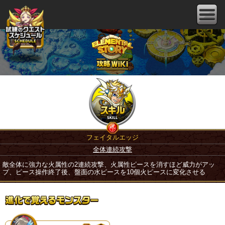
フェイタルエッジ
全体連続攻撃
敵全体に強力な火属性の2連続攻撃、火属性ピースを消すほど威力がアッ
プ、ピース操作終了後、盤面の水ピースを10個火ピースに変化させる