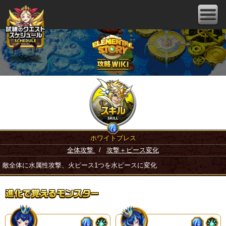
ホワイトブレス
全体攻撃
/
攻撃＋ピース変化
敵全体に水属性攻撃、火ピース1つを水ピースに変化