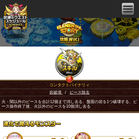
コンタクトバイナリィ
岩破壊
/
ピース除去
火・闇以外のピースを合計12個まで消し去る、盤面の岩を1つ破壊する、ピ
ース操作終了後、火以外のピースを10個消し去る